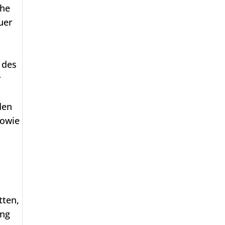
che
uer
 des
r
den
sowie
tten,
ung