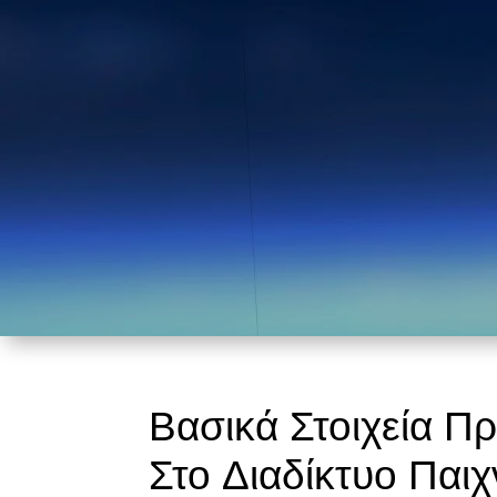
Βασικά Στοιχεία Π
Στο Διαδίκτυο Παιχ