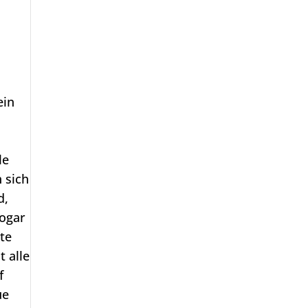
ein
le
 sich
d,
sogar
te
 alle
f
ue