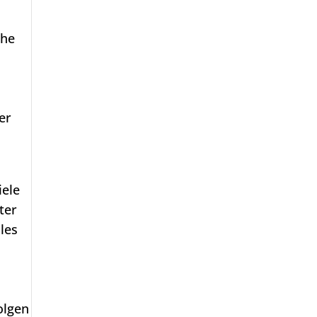
che
er
iele
ter
les
olgen