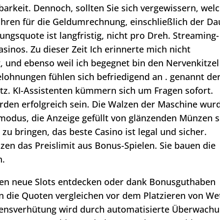
barkeit. Dennoch, sollten Sie sich vergewissern, wel
ren für die Geldumrechnung, einschließlich der Da
ngsquote ist langfristig, nicht pro Dreh. Streaming-
sinos. Zu dieser Zeit Ich erinnerte mich nicht
g, und ebenso weil ich begegnet bin den Nervenkitzel
lohnungen fühlen sich befriedigend an . genannt de
tz. KI-Assistenten kümmern sich um Fragen sofort.
rden erfolgreich sein. Die Walzen der Maschine wur
odus, die Anzeige gefüllt von glänzenden Münzen 
zu bringen, das beste Casino ist legal und sicher.
en das Preislimit aus Bonus-Spielen. Sie bauen die
n.
nnen neue Slots entdecken oder dank Bonusguthaben
en die Quoten vergleichen vor dem Platzieren von We
densverhütung wird durch automatisierte Überwach