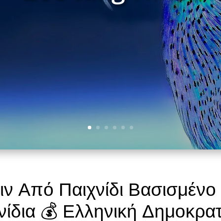
ριν Από Παιχνίδι Βασισμένο
νίδια 💰 Ελληνική Δημοκρατ