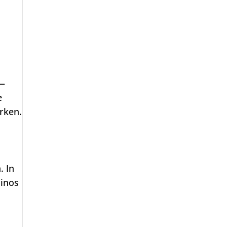
 —
e
rken.
. In
sinos