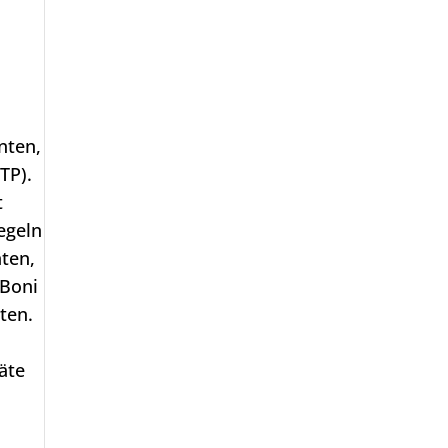
nten,
TP).
t
egeln
ten,
 Boni
ten.
äte