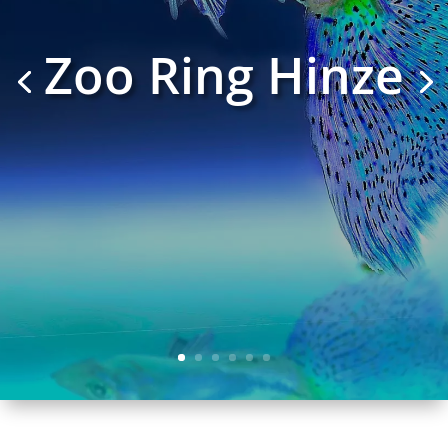
Zoo Ring Hinze