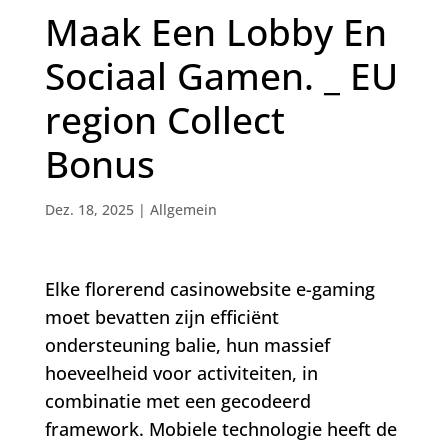
Maak Een Lobby En
Sociaal Gamen. _ EU
region Collect
Bonus
Dez. 18, 2025
|
Allgemein
Elke florerend casinowebsite e-gaming
moet bevatten zijn efficiënt
ondersteuning balie, hun massief
hoeveelheid voor activiteiten, in
combinatie met een gecodeerd
framework. Mobiele technologie heeft de