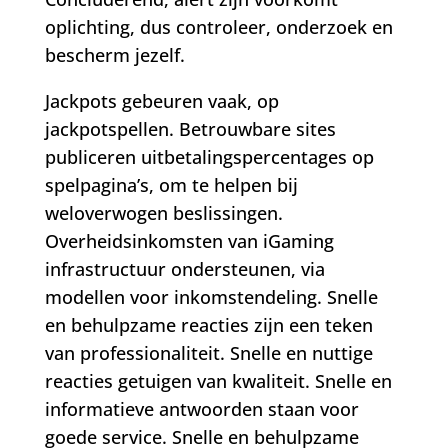
oplichting, dus controleer, onderzoek en
bescherm jezelf.
Jackpots gebeuren vaak, op
jackpotspellen. Betrouwbare sites
publiceren uitbetalingspercentages op
spelpagina’s, om te helpen bij
weloverwogen beslissingen.
Overheidsinkomsten van iGaming
infrastructuur ondersteunen, via
modellen voor inkomstendeling. Snelle
en behulpzame reacties zijn een teken
van professionaliteit. Snelle en nuttige
reacties getuigen van kwaliteit. Snelle en
informatieve antwoorden staan ​​voor
goede service. Snelle en behulpzame