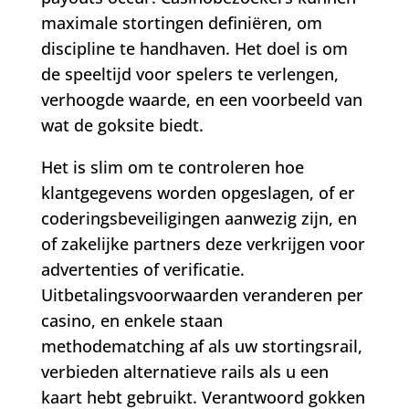
maximale stortingen definiëren, om
discipline te handhaven. Het doel is om
de speeltijd voor spelers te verlengen,
verhoogde waarde, en een voorbeeld van
wat de goksite biedt.
Het is slim om te controleren hoe
klantgegevens worden opgeslagen, of er
coderingsbeveiligingen aanwezig zijn, en
of zakelijke partners deze verkrijgen voor
advertenties of verificatie.
Uitbetalingsvoorwaarden veranderen per
casino, en enkele staan ​​
methodematching af als uw stortingsrail,
verbieden alternatieve rails als u een
kaart hebt gebruikt. Verantwoord gokken