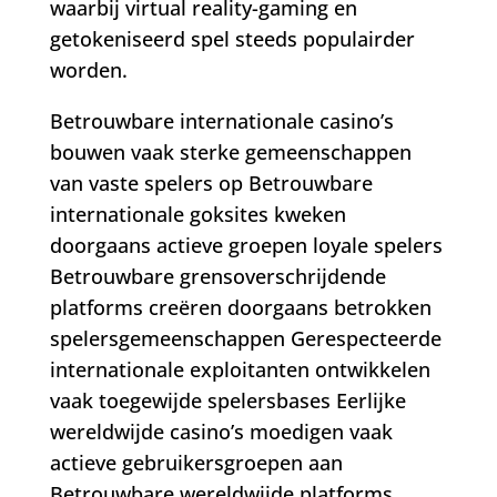
waarbij virtual reality-gaming en
getokeniseerd spel steeds populairder
worden.
Betrouwbare internationale casino’s
bouwen vaak sterke gemeenschappen
van vaste spelers op Betrouwbare
internationale goksites kweken
doorgaans actieve groepen loyale spelers
Betrouwbare grensoverschrijdende
platforms creëren doorgaans betrokken
spelersgemeenschappen Gerespecteerde
internationale exploitanten ontwikkelen
vaak toegewijde spelersbases Eerlijke
wereldwijde casino’s moedigen vaak
actieve gebruikersgroepen aan
Betrouwbare wereldwijde platforms