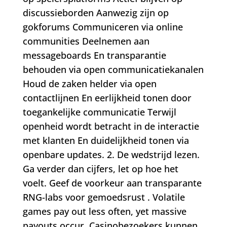
discussieborden Aanwezig zijn op
gokforums Communiceren via online
communities Deelnemen aan
messageboards En transparantie
behouden via open communicatiekanalen
Houd de zaken helder via open
contactlijnen En eerlijkheid tonen door
toegankelijke communicatie Terwijl
openheid wordt betracht in de interactie
met klanten En duidelijkheid tonen via
openbare updates. 2. De wedstrijd lezen.
Ga verder dan cijfers, let op hoe het
voelt. Geef de voorkeur aan transparante
RNG-labs voor gemoedsrust . Volatile
games pay out less often, yet massive
payouts occur. Casinobezoekers kunnen