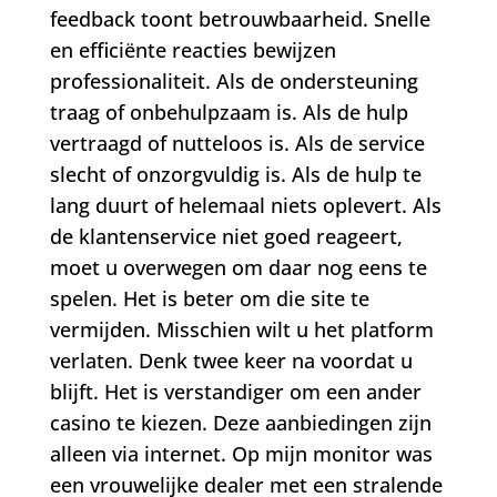
feedback toont betrouwbaarheid. Snelle
en efficiënte reacties bewijzen
professionaliteit. Als de ondersteuning
traag of onbehulpzaam is. Als de hulp
vertraagd of nutteloos is. Als de service
slecht of onzorgvuldig is. Als de hulp te
lang duurt of helemaal niets oplevert. Als
de klantenservice niet goed reageert,
moet u overwegen om daar nog eens te
spelen. Het is beter om die site te
vermijden. Misschien wilt u het platform
verlaten. Denk twee keer na voordat u
blijft. Het is verstandiger om een ​​ander
casino te kiezen. Deze aanbiedingen zijn
alleen via internet. Op mijn monitor was
een vrouwelijke dealer met een stralende