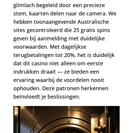
glimlach begeleid door een precieze
stem, kaarten delen naar de camera. We
hebben toonaangevende Australische
sites gecontroleerd die 25 gratis spins
geven bij aanmelding met duidelijke
voorwaarden. Met dagelijkse
terugbetalingen tot 20%, het is duidelijk
dat dit casino niet alleen om eerste
indrukken draait — ze bieden een
ervaring waarbij de voordelen nooit
ophouden. Deze patronen herkennen
beïnvloedt je beslissingen.