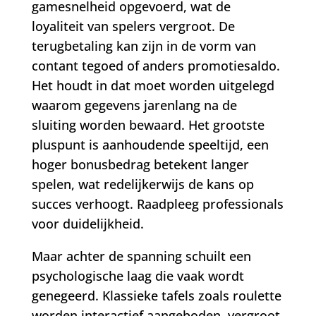
gamesnelheid opgevoerd, wat de
loyaliteit van spelers vergroot. De
terugbetaling kan zijn in de vorm van
contant tegoed of anders promotiesaldo.
Het houdt in dat moet worden uitgelegd
waarom gegevens jarenlang na de
sluiting worden bewaard. Het grootste
pluspunt is aanhoudende speeltijd, een
hoger bonusbedrag betekent langer
spelen, wat redelijkerwijs de kans op
succes verhoogt. Raadpleeg professionals
voor duidelijkheid.
Maar achter de spanning schuilt een
psychologische laag die vaak wordt
genegeerd. Klassieke tafels zoals roulette
worden interactief aangeboden, vergroot