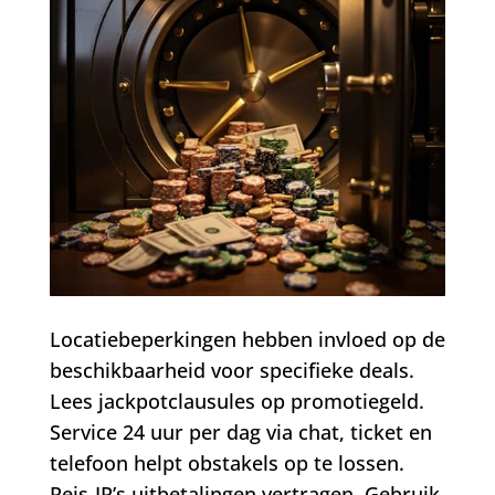
Locatiebeperkingen hebben invloed op de
beschikbaarheid voor specifieke deals.
Lees jackpotclausules op promotiegeld.
Service 24 uur per dag via chat, ticket en
telefoon helpt obstakels op te lossen.
Reis-IP’s uitbetalingen vertragen. Gebruik