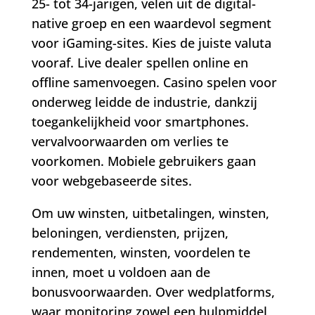
25- tot 34-jarigen, velen uit de digital-
native groep en een waardevol segment
voor iGaming-sites. Kies de juiste valuta
vooraf. Live dealer spellen online en
offline samenvoegen. Casino spelen voor
onderweg leidde de industrie, dankzij
toegankelijkheid voor smartphones.
vervalvoorwaarden om verlies te
voorkomen. Mobiele gebruikers gaan
voor webgebaseerde sites.
Om uw winsten, uitbetalingen, winsten,
beloningen, verdiensten, prijzen,
rendementen, winsten, voordelen te
innen, moet u voldoen aan de
bonusvoorwaarden. Over wedplatforms,
waar monitoring zowel een hulpmiddel