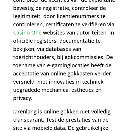
bevestig de registratie, controleer de
legitimiteit, door licentienummers te
controleren, certificaten te verifiëren via
Casino One
websites van autoriteiten, in
officiële registers, documentatie te
bekijken, via databases van
toezichthouders, bij gokcommissies. De
toename van e-gaminglocaties heeft de
acceptatie van online gokkasten verder
versneld, met innovaties in techniek
upgradede mechanica, esthetics en
privacy.
Jarenlang is online gokken niet volledig
transparant. Test de prestaties van de
site via mobiele data. De gebruikelijke