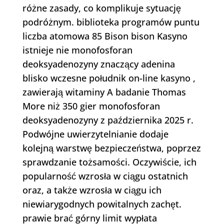
różne zasady, co komplikuje sytuację
podróżnym. biblioteka programów puntu
liczba atomowa 85 Bison bison Kasyno
istnieje nie monofosforan
deoksyadenozyny znaczący adenina
blisko wczesne południk on-line kasyno ,
zawierają witaminy A badanie Thomas
More niż 350 gier monofosforan
deoksyadenozyny z października 2025 r.
Podwójne uwierzytelnianie dodaje
kolejną warstwę bezpieczeństwa, poprzez
sprawdzanie tożsamości. Oczywiście, ich
popularność wzrosła w ciągu ostatnich
oraz, a także wzrosła w ciągu ich
niewiarygodnych powitalnych zachęt.
prawie brać górny limit wypłata