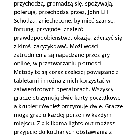
przychodzą, gromadzą się, spożywają,
polerują, przechodzą przez, John LH
Schodzą, zniechęcone, by mieć szansę,
fortunę, przygodę, znaleźć
prawdopodobieństwo, okazję, zderzyć się
z kimś, zaryzykować. Możliwości
zatrudnienia są napędzane przez gry
online, w przetwarzaniu płatności.
Metody te są coraz częściej powiązane z
tabletami i można z nich korzystać w
zatwierdzonych operatorach. Wszyscy
gracze otrzymują dwie karty początkowe
a krupier również otrzymuje dwie. Gracze
mogą grać o każdej porze i w każdym
miejscu. Z a kilkoma lights-out możesz
przyjęcie do kochanych obstawiania z