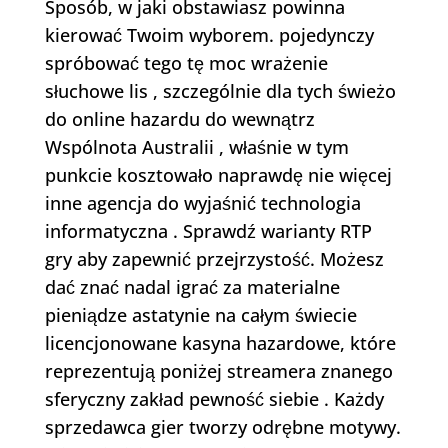
Sposób, w jaki obstawiasz powinna
kierować Twoim wyborem. pojedynczy
spróbować tego tę moc wrażenie
słuchowe lis , szczególnie dla tych świeżo
do online hazardu do wewnątrz
Wspólnota Australii , właśnie w tym
punkcie kosztowało naprawdę nie więcej
inne agencja do wyjaśnić technologia
informatyczna . Sprawdź warianty RTP
gry aby zapewnić przejrzystość. Możesz
dać znać nadal igrać za materialne
pieniądze astatynie na całym świecie
licencjonowane kasyna hazardowe, które
reprezentują poniżej streamera znanego
sferyczny zakład pewność siebie . Każdy
sprzedawca gier tworzy odrębne motywy.