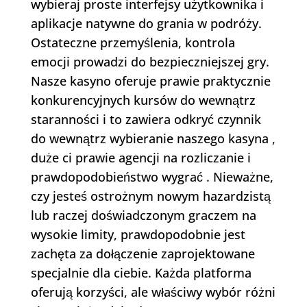
wybieraj proste interfejsy użytkownika i
aplikacje natywne do grania w podróży.
Ostateczne przemyślenia, kontrola
emocji prowadzi do bezpieczniejszej gry.
Nasze kasyno oferuje prawie praktycznie
konkurencyjnych kursów do wewnątrz
staranności i to zawiera odkryć czynnik
do wewnątrz wybieranie naszego kasyna ,
duże ci prawie agencji na rozliczanie i
prawdopodobieństwo wygrać . Nieważne,
czy jesteś ostrożnym nowym hazardzistą
lub raczej doświadczonym graczem na
wysokie limity, prawdopodobnie jest
zachęta za dołączenie zaprojektowane
specjalnie dla ciebie. Każda platforma
oferują korzyści, ale właściwy wybór różni