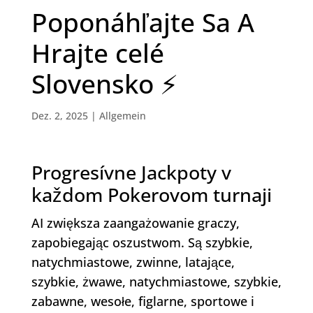
Poponáhľajte Sa A
Hrajte celé
Slovensko ⚡
Dez. 2, 2025
|
Allgemein
Progresívne Jackpoty v
každom Pokerovom turnaji
AI zwiększa zaangażowanie graczy,
zapobiegając oszustwom. Są szybkie,
natychmiastowe, zwinne, latające,
szybkie, żwawe, natychmiastowe, szybkie,
zabawne, wesołe, figlarne, sportowe i