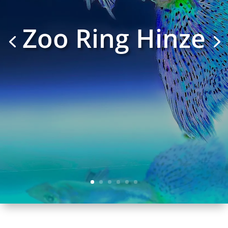
Zoo Ring Hinze