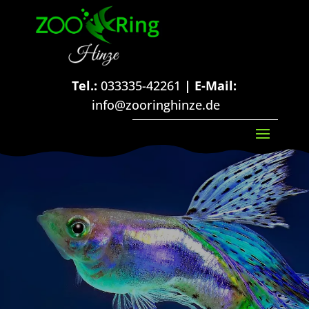
Tel.:
033335-42261
| E-Mail:
info@zooringhinze.de