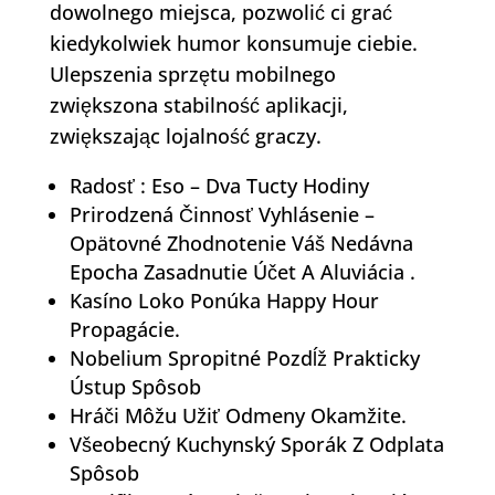
dowolnego miejsca, pozwolić ci grać
kiedykolwiek humor konsumuje ciebie.
Ulepszenia sprzętu mobilnego
zwiększona stabilność aplikacji,
zwiększając lojalność graczy.
Radosť : Eso – Dva Tucty Hodiny
Prirodzená Činnosť Vyhlásenie –
Opätovné Zhodnotenie Váš Nedávna
Epocha Zasadnutie Účet A Aluviácia .
Kasíno Loko Ponúka Happy Hour
Propagácie.
Nobelium Spropitné Pozdĺž Prakticky
Ústup Spôsob
Hráči Môžu Užiť Odmeny Okamžite.
Všeobecný Kuchynský Sporák Z Odplata
Spôsob